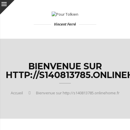
Vincent Ferré
BIENVENUE SUR
HTTP://S140813785.ONLIN
Accueil
Bienvenue sur http://s140813785.onlinehome.fr