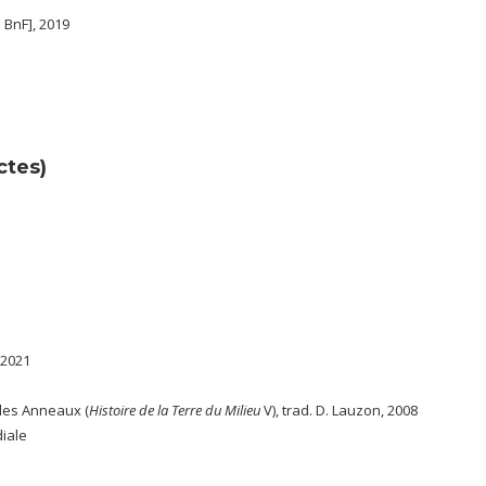
 BnF], 2019
ctes)
; 2021
des Anneaux (
Histoire de la Terre du Milieu
V), trad. D. Lauzon, 2008
diale