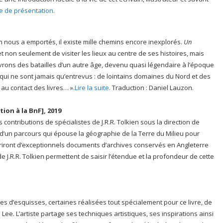
ge de présentation.
 nous a emportés, il existe mille chemins encore inexplorés.
Un
 non seulement de visiter les lieux au centre de ses histoires, mais
uvrons des batailles d’un autre âge, devenu quasi légendaire à l’époque
qui ne sont jamais qu’entrevus : de lointains domaines du Nord et des
 au contact des livres… ».
Lire la suite.
Traduction : Daniel Lauzon.
ion à la BnF], 2019
s contributions de spécialistes de J.R.R. Tolkien sous la direction de
l d’un parcours qui épouse la géographie de la Terre du Milieu pour
vriront d’exceptionnels documents d’archives conservés en Angleterre
e J.R.R. Tolkien permettent de saisir l’étendue et la profondeur de cette
nes d’esquisses, certaines réalisées tout spécialement pour ce livre, de
 Lee. L’artiste partage ses techniques artistiques, ses inspirations ainsi