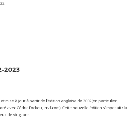
022
02-2023
t mise à jour à partir de l’édition anglaise de 2002(en particulier,
é avec Cédric Fockeu, jrrvf.com). Cette nouvelle édition s’imposait : la
ieux de vingt ans.