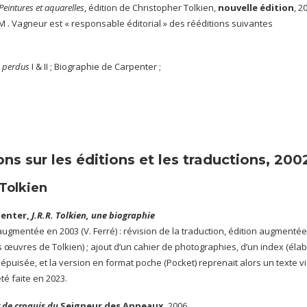
Peintures et aquarelles
, édition de Christopher Tolkien,
nouvelle édition
, 2
 M . Vagneur est « responsable éditorial » des rééditions suivantes
es perdus
I & II ; Biographie de Carpenter ;
ons sur les éditions et les traductions, 20
Tolkien
enter,
J.R.R. Tolkien, une biographie
augmentée en 2003 (V. Ferré) : révision de la traduction, édition augmentée e
 œuvres de Tolkien) ; ajout d’un cahier de photographies, d’un index (élabor
épuisée, et la version en format poche (Pocket) reprenait alors un texte v
té faite en 2023.
 de croquis du
Seigneur des Anneaux
, 2006