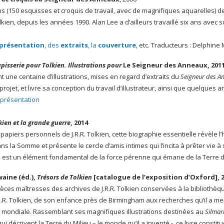
ions (150 esquisses et croquis de travail, avec de magnifiques aquarelles) 
kien, depuis les années 1990. Alan Lee a d’ailleurs travaillé six ans avec 
présentation
, des
extraits
, la
couverture
, etc. Traducteurs : Delphine 
pisserie pour Tolkien. Illustrations pour
Le Seigneur des Anneaux, 201
t une centaine d’illustrations, mises en regard d’extraits du
Seigneur des A
rojet, et livre sa conception du travail d’illustrateur, ainsi que quelques 
présentation
kien et la grande guerre
, 2014
papiers personnels de J.R.R. Tolkien, cette biographie essentielle révèle l’h
s la Somme et présente le cercle d’amis intimes qui l’incita à prêter vie à
est un élément fondamental de la force pérenne qui émane de la Terre du
aine (éd.),
Trésors de Tolkien
[catalogue de l’exposition d’Oxford], 
èces maîtresses des archives de J.R.R. Tolkien conservées à la bibliothèqu
.R.R. Tolkien, de son enfance près de Birmingham aux recherches qu’il a m
mondiale. Rassemblant ses magnifiques illustrations destinées au
Silmari
qui décrivent la Terre du Milieu – le monde qu’il a inventé -, ce livre constit