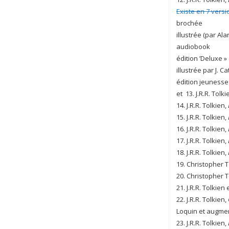
Existe en 7 versi
brochée
illustrée (par Ala
audiobook
édition ’Deluxe » 
illustrée par J. Ca
édition jeunesse (
et 13. J.R.R. Tolki
14. J.R.R. Tolkien,
15. J.R.R. Tolkien,
16. J.R.R. Tolkien,
17. J.R.R. Tolkien,
18. J.R.R. Tolkien,
19. Christopher T
20. Christopher T
21. J.R.R. Tolkien
22. J.R.R. Tolkien,
Loquin et augme
23. J.R.R. Tolkien,