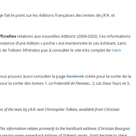
it le point sur les éditions françaises des textes de J.R.R. et
icielles
relatives aux nouvelles éditions (2004-2022). Ces informations
l’existence d’une édition « poche » est mentionnée le cas échéant, sans
de Tolkien. N’hésitez pas à consulter le site très complet de
Yann
. Vous pouvez aussi consulter la page
facebook
créée pour la sortie de la
pour la sortie des tomes 1.
La Fraternité de l’Anneau
; 2,
Les Deux Tours
et 3,
of the texts by J.R.R. and Christopher Tolkien, available from Christian
 This information relates primarily to the hardback editions (Christian Bourgois
re are too many paperback editions of Tolkien’s works. Don’t hesitate to check