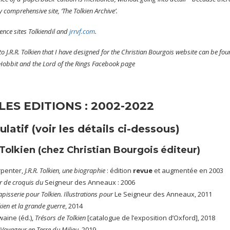
 comprehensive site, ‘The Tolkien Archive’.
rence sites Tolkiendil and
jrrvf.com
.
o J.R.R. Tolkien that I have designed for the Christian Bourgois website can be fou
 Hobbit and the Lord of the Rings Facebook page
ES EDITIONS : 2002-2022
ulatif
(voir les détails ci-dessous)
Tolkien
(chez Christian Bourgois éditeur)
penter,
J.R.R. Tolkien, une biographie
: édition
revue
et augmentée en 2003
r de croquis du
Seigneur des Anneaux : 2006
pisserie pour Tolkien. Illustrations pour
Le Seigneur des Anneaux, 2011
kien et la grande guerre
, 2014
waine (éd.),
Trésors de Tolkien
[catalogue de l’exposition d’Oxford], 2018
Voyageur en Terre du Milieu
, 2019