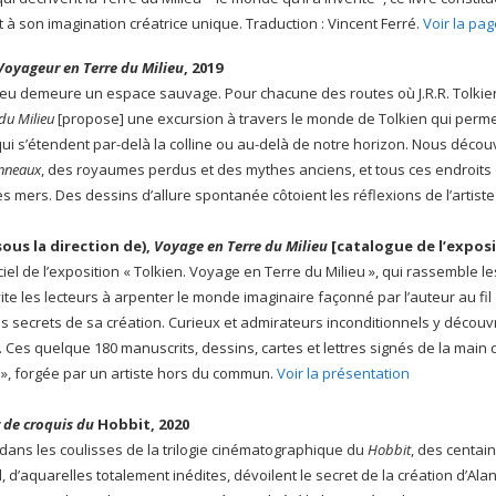
t à son imagination créatrice unique. Traduction : Vincent Ferré.
Voir la pa
Voyageur en Terre du Milieu
, 2019
lieu demeure un espace sauvage. Pour chacune des routes où J.R.R. Tolkien
 du Milieu
[propose] une excursion à travers le monde de Tolkien qui permet
qui s’étendent par-delà la colline ou au-delà de notre horizon. Nous déco
Anneaux
, des royaumes perdus et des mythes anciens, et tous ces endroits 
s mers. Des dessins d’allure spontanée côtoient les réflexions de l’artiste
sous la direction de),
Voyage en Terre du Milieu
[catalogue de l’exposit
ciel de l’exposition « Tolkien. Voyage en Terre du Milieu », qui rassemble le
vite les lecteurs à arpenter le monde imaginaire façonné par l’auteur au fi
es secrets de sa création. Curieux et admirateurs inconditionnels y décou
. Ces quelque 180 manuscrits, dessins, cartes et lettres signés de la main d
, forgée par un artiste hors du commun.
Voir la présentation
 de croquis du
Hobbit, 2020
dans les coulisses de la trilogie cinématographique du
Hobbit
, des centai
l, d’aquarelles totalement inédites, dévoilent le secret de la création d’Alan