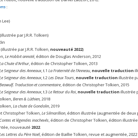
ons
:
n Lee)
(illustrée par J.R.R. Tolkien)
tlin
illustrée par J.R.R. Tolkien,
nouveauté 2022
)
en,
Le Hobbit annoté
, édition de Douglas Anderson, 2012
La Chute d’Arthur
, édition de Christopher Tolkien, 2013
Le Seigneur des Anneaux
, t.1
La Fraternité de l’Anneau
,
nouvelle traduction
i
Le Seigneur des Anneaux
, t.2
Les Deux Tours
,
nouvelle traduction
illustrée p
Beowulf. Traduction et commentaire
, édition de Christopher Tolkien, 2015
Le Seigneur des Anneaux
, t.3
Le Retour du Roi
,
nouvelle traduction
illustrée 
olkien,
Beren & Lúthien,
2018
olkien,
La chute de Gondolin
, 2019
 et Christopher Tolkien,
Le Silmarillion
, édition illustrée (augmentée de deux 
Contes et légendes inachevés
, édition de Christopher Tolkien, édition illustré
ntée, nouveauté
2022
Les Lettres du Père Noël
, édition de Baillie Tolkien, revue et augmentée, 2022