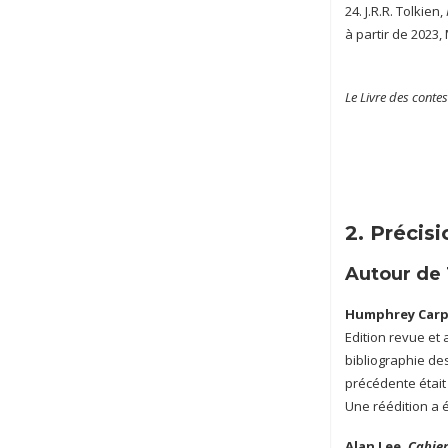
24. J.R.R. Tolkien,
à partir de 2023,
Le Livre des cont
2. Précisi
Autour de 
Humphrey Carp
Edition revue et 
bibliographie des
précédente était 
Une réédition a é
Alan Lee,
Cahier