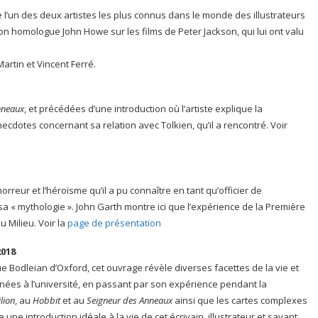
de l’un des deux artistes les plus connus dans le monde des illustrateurs
son homologue John Howe sur les films de Peter Jackson, qui lui ont valu
Martin et Vincent Ferré.
1
nneaux
, et précédées d’une introduction où l’artiste explique la
anecdotes concernant sa relation avec Tolkien, qu’il a rencontré. Voir
orreur et l’héroïsme qu’il a pu connaître en tant qu’officier de
 sa « mythologie ». John Garth montre ici que l’expérience de la Première
 Milieu. Voir la
page de présentation
2018
e Bodleian d’Oxford, cet ouvrage révèle diverses facettes de la vie et
enées à l’université, en passant par son expérience pendant la
lion
, au
Hobbit
et au
Seigneur des Anneaux
ainsi que les cartes complexes
ue une introduction idéale à la vie de cet écrivain, illustrateur et savant