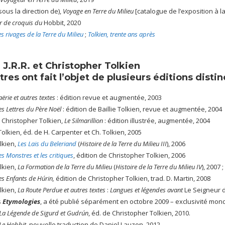
sous la direction de),
Voyage en Terre du Milieu
[catalogue de l’exposition à la
r de croquis du
Hobbit, 2020
es rivages de la Terre du Milieu
;
Tolkien, trente ans après
J.R.R. et Christopher Tolkien
itres ont fait l’objet de plusieurs éditions distin
aërie et autres textes
: édition revue et augmentée, 2003
es Lettres du Père Noël
: édition de Baillie Tolkien, revue et augmentée, 2004
et Christopher Tolkien,
Le Silmarillion
: édition illustrée, augmentée, 2004
olkien, éd. de H. Carpenter et Ch. Tolkien, 2005
lkien,
Les Lais du Beleriand
(
Histoire de la Terre du Milieu III
), 2006
es Monstres et les critiques
, édition de Christopher Tolkien, 2006
lkien,
La Formation de la Terre du Milieu
(
Histoire de la Terre du Milieu IV
), 2007 
es Enfants de Húrin,
édition de Christopher Tolkien, trad. D. Martin, 2008
lkien,
La Route Perdue et autres textes
:
Langues et légendes avant
Le Seigneur 
s
Etymologies
, a été publié séparément en octobre 2009 – exclusivité mon
La Légende de Sigurd et Gudrún
, éd. de Christopher Tolkien, 2010.
Le Hobbit
, nouvelle traduction de Daniel Lauzon, 2012.