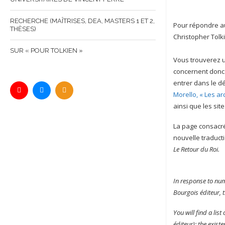
RECHERCHE (MAÎTRISES, DEA, MASTERS 1 ET 2,
Pour répondre au
THÈSES)
Christopher Tolki
SUR « POUR TOLKIEN »
Vous trouverez
concernent donc 
entrer dans le d
Morello, « Les ar
ainsi que les sit
La page consacrée
nouvelle traducti
Le Retour du Roi.
In response to num
Bourgois éditeur, 
You will find a lis
éditeur); the exist