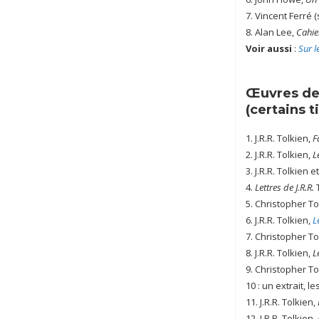
7. Vincent Ferré (
8. Alan Lee,
Cahie
Voir aussi
:
Sur l
Œuvres de 
(certains t
1. J.R.R. Tolkien,
F
2. J.R.R. Tolkien,
L
3. J.R.R. Tolkien 
4.
Lettres de J.R.R.
T
5. Christopher To
6. J.R.R. Tolkien,
L
7. Christopher To
8. J.R.R. Tolkien,
L
9. Christopher To
10 : un extrait, le
11. J.R.R. Tolkien,
12. J.R.R. Tolkien,