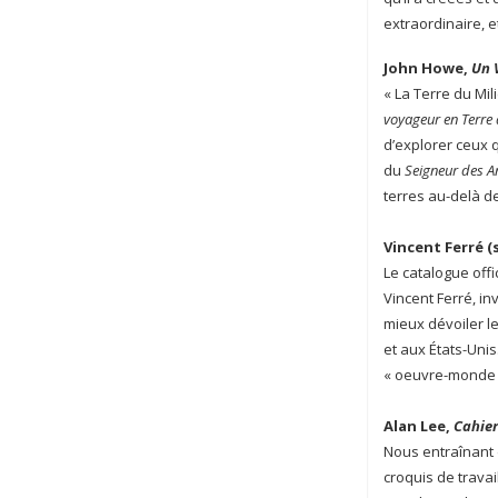
extraordinaire, e
John Howe,
Un 
« La Terre du Mi
voyageur en Terre
d’explorer ceux 
du
Seigneur des 
terres au-delà de
Vincent Ferré (
Le catalogue offi
Vincent Ferré, in
mieux dévoiler l
et aux États-Unis
« oeuvre-monde »
Alan Lee,
Cahier
Nous entraînant 
croquis de travai