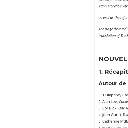
Yann Morello’s very
as well as the refe
The page devoted t
translation of The
NOUVELL
1. Récapit
Autour de 
1. Humphrey Car
2. Alan Lee,
Cahie
3. Cor Blok,
Une Ta
4. John Garth,
Tol
5. Catherine McIl
6. John Howe,
Un 