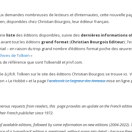
x demandes nombreuses de lecteurs et d’internautes, cette nouvelle page fa
en, disponibles chez Christian Bourgois, leur éditeur français.
 une
liste
des éditions disponibles, suivie des
dernières informations off
avant tout les éditions
grand format
(
Christian Bourgois Editeur
) ; 
étail – en raison du trop grand nombre d’éditions format poche des œuvres 
chives de Tolkien »
es de référence que sont Tolkiendil et jrrvf.com.
 à J.R.R. Tolkien sur le site des éditions Christian Bourgois se trouve ici
on « Le Hobbit » et la page
Facebook
Le Seigneur des Anneaux
mise en ligne 
erous requests from readers, this page provides an update on the French editions 
their French publisher since 1972.
t of available editions, followed by some information on new editions (2004-2022).
ence of a ‘paperback’ edition is mentioned, without going into detail – because the