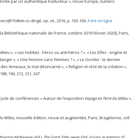
ive écrite par un authentique traducteur », revue Europe, numéro
vecraft/Tolkien
co-dirigé, op. cit., 2016, p. 103-104.
A lire en ligne
 la Bibliothèque nationale de France, octobre 2019-février 2020], Paris,
ilieu », « Les Hobbits : héros ou anti-héros ? », « Les Elfes : origine et
ou danger », « Une histoire sans femmes ? », « Le Gondor : le dernier
 des Anneaux, le mal désincarné », « Religion et récit de la création »,
, 188, 196, 212, 231, 247
 cycle de conférences « Autour de l’exposition
Voyage en Terre du Milieu
»,
du Milieu
, nouvelle édition, revue et augmentée, Paris, Bragelonne, coll.
therine McIlwaine (éd.),
The Great
Tales never End.
Essays in memory of