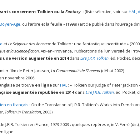
ivants concernent Tolkien ou la
Fantasy
:
(liste sélective, voir sur
HAL, d
e Moyen-Age
, ou l’arbre et la feuille » [1998] (article publié dans l’ouvrage d
ge
et
Le Seigneur des Anneaux
de Tolkien : une fantastique incertitude » (2000
que et la science-fiction
, Aix-en-Provence, Publications de l’Université de Pro
s une version augmentée en 2014
dans
Lire J.R.R. Tolkien
, éd. Pocket, dé
mier film de Peter Jackson,
La Communauté de l’Anneau
(début 2002)
en novembre 2006.
anglaise se trouve
en ligne
sur
HAL
: « Tolkien our Judge of Peter Jackson »
nçaise augmentée republiée en 2014
dans
Lire J.R.R. Tolkien
, éd. Pocket,
ien en français
: On the Translation of J.R.R. Tolkien’s Works into French an
er,
Tolkien in Translation
, 2003)
de J.R.R. Tolkien en France, 1973-2003 : quelques repères », in V. Ferré (dir.),
en ligne