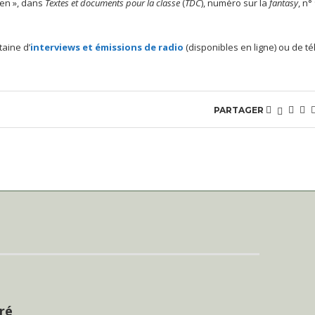
ien », dans
Textes et documents pour la classe
(
TDC
), numéro sur la
fantasy
, n°
taine d’
interviews et émissions de radio
(disponibles en ligne) ou de té
PARTAGER
ré