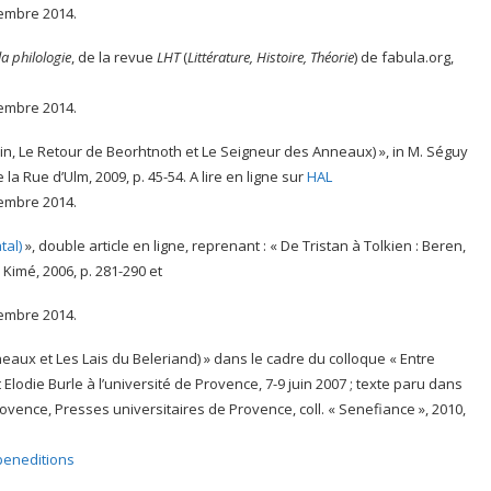
cembre 2014.
a philologie
, de la revue
LHT
(
Littérature, Histoire, Théorie
) de fabula.org,
cembre 2014.
vain, Le Retour de Beorhtnoth et Le Seigneur des Anneaux) », in M. Séguy
 la Rue d’Ulm, 2009, p. 45-54. A lire en ligne sur
HAL
cembre 2014.
tal)
», double article en ligne, reprenant : « De Tristan à Tolkien : Beren,
, Kimé, 2006, p. 281-290 et
cembre 2014.
neaux et Les Lais du Beleriand) » dans le cadre du colloque « Entre
 Elodie Burle à l’université de Provence, 7-9 juin 2007 ; texte paru dans
rovence, Presses universitaires de Provence, coll. « Senefiance », 2010,
peneditions