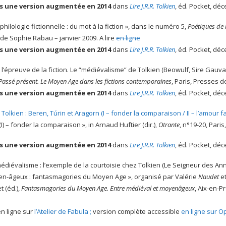
s une version augmentée en 2014
dans
Lire J.R.R. Tolkien
, éd. Pocket, dé
 philologie fictionnelle : du mot à la fiction », dans le numéro 5,
Poétiques de l
 de Sophie Rabau – janvier 2009. A lire
en ligne
s une version augmentée en 2014
dans
Lire J.R.R. Tolkien
, éd. Pocket, dé
 à l’épreuve de la fiction. Le “médiévalisme” de Tolkien (Beowulf, Sire Gau
Passé présent. Le Moyen Age dans les fictions contemporaines
, Paris, Presses de
s une version augmentée en 2014
dans
Lire J.R.R. Tolkien
, éd. Pocket, dé
Tolkien : Beren, Túrin et Aragorn (I – fonder la comparaison / II – l’amour fa
I) – fonder la comparaison », in Arnaud Huftier (dir.),
Otrante
, n°19-20, Paris
s une version augmentée en 2014
dans
Lire J.R.R. Tolkien
, éd. Pocket, dé
médiévalisme : l’exemple de la courtoisie chez Tolkien (Le Seigneur des An
en-âgeux : fantasmagories du Moyen Age », organisé par Valérie
Naudet
et
t (éd.),
Fantasmagories du Moyen Age. Entre médiéval et moyenâgeux
, Aix-en-P
 en ligne sur
l’Atelier de Fabula ;
version complète accessible
en ligne sur O