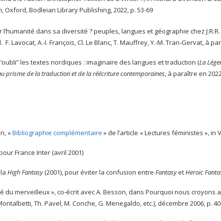
n
, Oxford, Bodleian Library Publishing, 2022, p. 53-69
 l’humanité dans sa diversité ? peuples, langues et géographie chez J.R.R. 
d. F. Lavocat, A.-I. François, Cl. Le Blanc, T. Mauffrey, Y.-M. Tran-Gervat, à p
l’oubli” les textes nordiques : imaginaire des langues et traduction (
La Lége
u prisme de la traduction et de la réécriture contemporaines
, à paraître en 202
n, «
Bibliographie complémentaire
» de l’article « Lectures féministes », in 
pour France Inter (avril 2001)
 la
High Fantasy
(2001), pour éviter la confusion entre
Fantasy
et
Heroic Fanta
ité du merveilleux », co-écrit avec A. Besson, dans Pourquoi nous croyons 
Montalbetti, Th. Pavel, M. Conche, G. Menegaldo, etc.), décembre 2006, p. 40