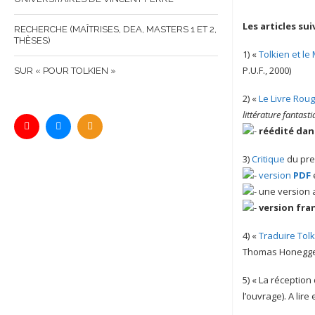
Les articles su
RECHERCHE (MAÎTRISES, DEA, MASTERS 1 ET 2,
THÈSES)
1) «
Tolkien et l
P.U.F., 2000)
SUR « POUR TOLKIEN »
2) «
Le Livre Rou
littérature fantasti
réédité dan
3)
Critique
du pre
version
PDF
une version 
version fra
4) «
Traduire Tolk
Thomas Honegg
5) « La réception 
l’ouvrage). A lire 