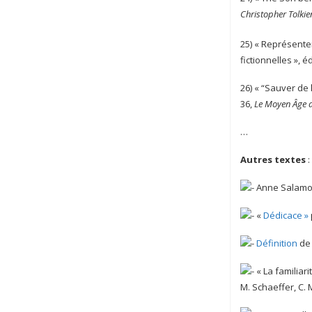
Christopher Tolkie
25) « Représenter
fictionnelles », é
26) « “Sauver de 
36,
Le Moyen Âge a
…
Autres textes
:
Anne Salamo
«
Dédicace »
Définition
de
« La familiar
M. Schaeffer, C. 