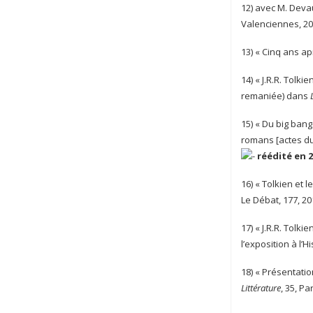
12) avec M. Devau
Valenciennes, 201
13) « Cinq ans a
14) « J.R.R. Tolki
remaniée) dans
15) « Du big bang
romans [actes du 
réédité en 
16) « Tolkien et 
Le Débat, 177, 20
17) « J.R.R. Tolk
l’exposition à l’H
18) « Présentation
Littérature
, 35, P