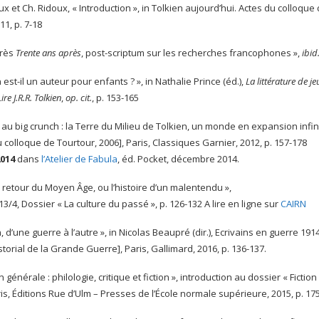
x et Ch. Ridoux, « Introduction », in Tolkien aujourd’hui. Actes du colloqu
1, p. 7-18
près
Trente ans après
, post-scriptum sur les recherches francophones »,
ibid
en est-il un auteur pour enfants ? », in Nathalie Prince (éd.),
La littérature de j
Lire J.R.R. Tolkien
,
op. cit.
, p. 153-165
 au big crunch : la Terre du Milieu de Tolkien, un monde en expansion infini
colloque de Tourtour, 2006], Paris, Classiques Garnier, 2012, p. 157-178
2014
dans
l’Atelier de Fabula
, éd. Pocket, décembre 2014.
le retour du Moyen Âge, ou l’histoire d’un malentendu »,
13/4, Dossier « La culture du passé », p. 126-132 A lire en ligne sur
CAIRN
ien, d’une guerre à l’autre », in Nicolas Beaupré (dir.), Ecrivains en guerr
istorial de la Grande Guerre], Paris, Gallimard, 2016, p. 136-137.
 générale : philologie, critique et fiction », introduction au dossier « Fiction
aris, Éditions Rue d’Ulm – Presses de l’École normale supérieure, 2015, p. 17