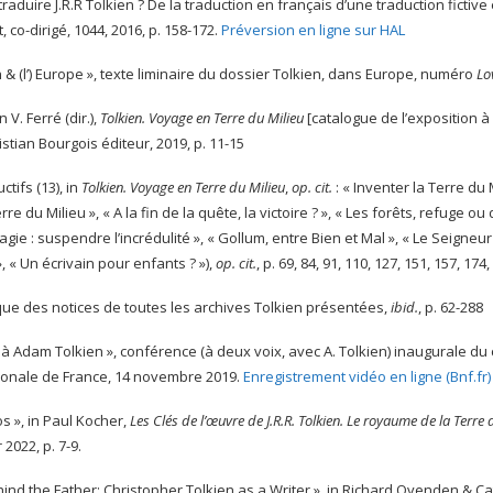
)traduire J.R.R Tolkien ? De la traduction en français d’une traduction fict
, co-dirigé, 1044, 2016, p. 158-172.
Préversion en ligne sur HAL
ien & (l’) Europe », texte liminaire du dossier Tolkien, dans Europe, numéro
Lo
n V. Ferré (dir.),
Tolkien. Voyage en Terre du Milieu
[catalogue de l’exposition à
istian Bourgois éditeur, 2019, p. 11-15
ctifs (13), in
Tolkien. Voyage en Terre du Milieu
,
op. cit.
: « Inventer la Terre du M
re du Milieu », « A la fin de la quête, la victoire ? », « Les forêts, refuge 
agie : suspendre l’incrédulité », « Gollum, entre Bien et Mal », « Le Seigneur
, « Un écrivain pour enfants ? »),
op. cit.
, p. 69, 84, 91, 110, 127, 151, 157, 174
que des notices de toutes les archives Tolkien présentées,
ibid.
, p. 62-288
 à Adam Tolkien », conférence (à deux voix, avec A. Tolkien) inaugurale du
ionale de France, 14 novembre 2019.
Enregistrement vidéo en ligne (Bnf.fr)
s », in Paul Kocher,
Les Clés de l’œuvre de J.R.R. Tolkien. Le royaume de la Terre 
 2022, p. 7-9.
ind the Father: Christopher Tolkien as a Writer », in Richard Ovenden & Ca