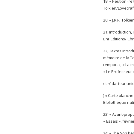
19) « Peut-on (re
Tolkien/Lovecraft
20) « J.R.R. Tolk
21) Introduction, i
BnF Editions/ Chr
22) Textes introdu
mémoire de la Ter
rempart », « La m
« Le Professeur »
et rédacteur uni
) « Carte blanche
Bibliothèque nat
23) « Avant-propo
« Essais », février
24) « The Son beh