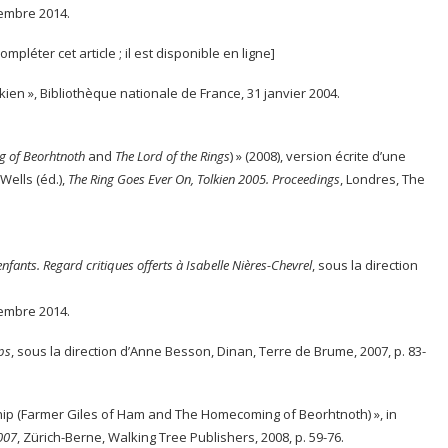
cembre 2014.
ompléter cet article ; il est disponible en ligne]
lkien », Bibliothèque nationale de France, 31 janvier 2004.
 of Beorhtnoth
and
The Lord of the Rings
) » (2008), version écrite d’une
Wells (éd.),
The Ring Goes Ever On, Tolkien 2005. Proceedings
, Londres, The
enfants. Regard critiques offerts à Isabelle Nières-Chevrel
, sous la direction
cembre 2014.
ps
, sous la direction d’Anne Besson, Dinan, Terre de Brume, 2007, p. 83-
ship (Farmer Giles of Ham and The Homecoming of Beorhtnoth) », in
2007
, Zürich-Berne, Walking Tree Publishers, 2008, p. 59-76.