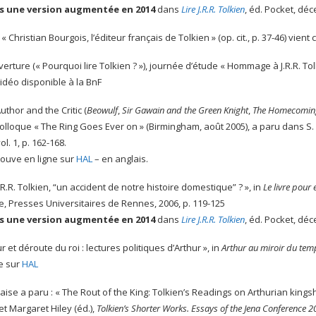
s une version augmentée en 2014
dans
Lire J.R.R. Tolkien
, éd. Pocket, dé
 Christian Bourgois, l’éditeur français de Tolkien » (op. cit., p. 37-46) vient c
verture (« Pourquoi lire Tolkien ? »), journée d’étude « Hommage à J.R.R. To
idéo disponible à la BnF
Author and the Critic (
Beowulf
,
Sir Gawain and the Green Knight
,
The Homecoming
olloque « The Ring Goes Ever on » (Birmingham, août 2005), a paru dans S. 
ol. 1, p. 162-168.
rouve en ligne sur
HAL
– en anglais.
J.R.R. Tolkien, “un accident de notre histoire domestique” ? », in
Le livre pour 
e, Presses Universitaires de Rennes, 2006, p. 119-125
s une version augmentée en 2014
dans
Lire J.R.R. Tolkien
, éd. Pocket, dé
ur et déroute du roi : lectures politiques d’Arthur », in
Arthur au miroir du tem
ne sur
HAL
aise a paru : « The Rout of the King: Tolkien’s Readings on Arthurian king
t Margaret Hiley (éd.),
Tolkien’s Shorter Works. Essays of the Jena Conference 