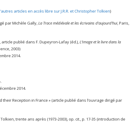
’autres articles en accès libre sur J.R.R. et Christopher Tolkien
)
irigé par Michèle Gally,
La Trace médiévale et les écrivains d’aujourd’hui
, Paris,
, article publié dans F. Dupeyron-Lafay (éd.),
L’Image et le livre dans la
vence, 2003)
cembre 2014.
.
 décembre 2014.
d their Reception in France » (article publié dans l’ouvrage dirigé par
 Tolkien, trente ans après (1973-2003), op. cit., p. 17-35 (introduction de