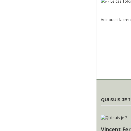
« Le cas Tolk
…
Voir aussi la tren
QUI SUIS-JE ?
Vincent Fer