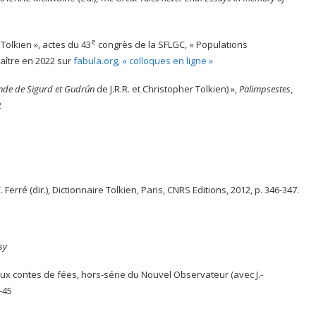
e
Tolkien », actes du 43
congrès de la SFLGC, « Populations
araître en 2022 sur
fabula.org, « colloques en ligne »
nde de Sigurd et Gudrún
de J.R.R. et Christopher Tolkien) »,
Palimpsestes
,
2
V. Ferré (dir.), Dictionnaire Tolkien, Paris, CNRS Editions, 2012, p. 346-347.
sy
aux contes de fées, hors-série du Nouvel Observateur (avec J.-
-45