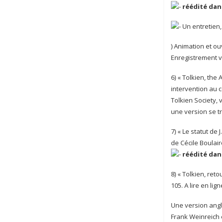
réédité dan
Un entretien, «
) Animation et ou
Enregistrement v
6) « Tolkien, the 
intervention au c
Tolkien Society, v
une version se t
7) « Le statut de 
de Cécile Boulair
réédité dan
8) « Tolkien, reto
105. A lire en lig
Une version angl
Frank Weinreich e