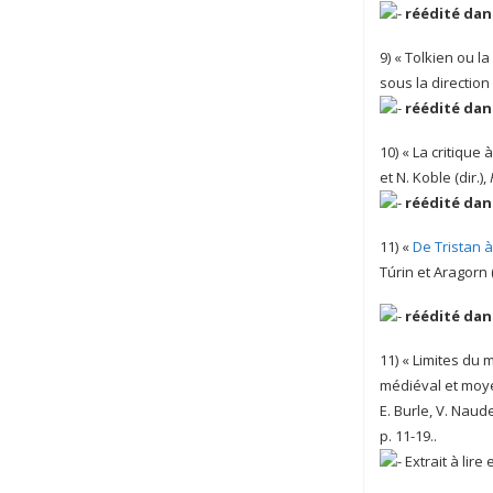
réédité dan
9) « Tolkien ou la
sous la direction
réédité dan
10) « La critique
et N. Koble (dir.),
réédité dan
11) «
De Tristan à 
Túrin et Aragorn (
réédité dan
11) « Limites du 
médiéval et moy
E. Burle, V. Naude
p. 11-19..
Extrait à lire