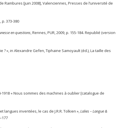
e de Rambures [juin 2008], Valenciennes, Presses de l’université de
.
, p. 373-380
eunesse en questions
, Rennes, PUR, 2009, p. 155-184. Republié (version
e ? », in Alexandre Gefen, Tiphaine Samoyault (éd.), La taille des
e 1914-1918 « Nous sommes des machines à oublier [catalogue de
 et langues inventées, le cas de J.R.R. Tolkien »,
Lalies – Langue &
5-177