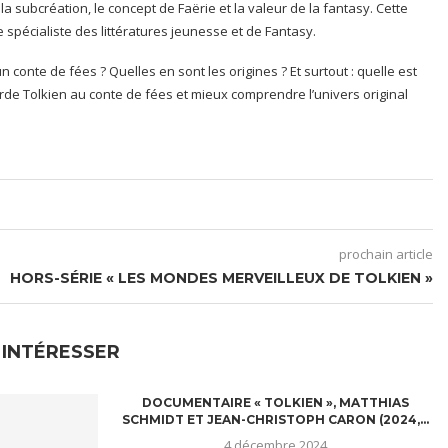
a subcréation, le concept de Faërie et la valeur de la fantasy. Cette
 spécialiste des littératures jeunesse et de Fantasy.
n conte de fées ? Quelles en sont les origines ? Et surtout : quelle est
orde Tolkien au conte de fées et mieux comprendre l’univers original
prochain article
HORS-SÉRIE « LES MONDES MERVEILLEUX DE TOLKIEN »
 INTÉRESSER
DOCUMENTAIRE « TOLKIEN », MATTHIAS
SCHMIDT ET JEAN-CHRISTOPH CARON (2024,...
4 décembre 2024