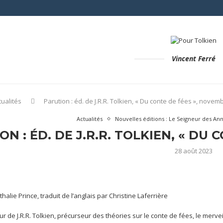
Vincent Ferré
tualités
Parution : éd. de J.R.R. Tolkien, « Du conte de fées », novem
Actualités
Nouvelles éditions : Le Seigneur des Anne
ON : ÉD. DE J.R.R. TOLKIEN, « DU
28 août 2023
alie Prince, traduit de l’anglais par Christine Laferrière
r de J.R.R. Tolkien, précurseur des théories sur le conte de fées, le merve