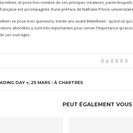
 lui-même, et pose bon nombre de ses principes créateurs, parmi lesquels l
 française est accompagnée d’une préface de Nathalie Prince, universitaire
olkien se pose trois questions, trente ans avant Bettelheim : qu’est-ce qu’u
s notions abordées y sont très importantes pour cerner l’importance qu’acc
l de ses ouvrages.
ADING DAY », 25 MARS : À CHARTRES
PEUT ÉGALEMENT VOUS