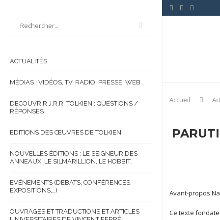
ACTUALITÉS
MÉDIAS : VIDÉOS, TV, RADIO, PRESSE, WEB…
Accueil
Ac
DÉCOUVRIR J.R.R. TOLKIEN : QUESTIONS /
RÉPONSES
PARUTI
EDITIONS DES ŒUVRES DE TOLKIEN
NOUVELLES ÉDITIONS : LE SEIGNEUR DES
ANNEAUX, LE SILMARILLION, LE HOBBIT…
ÉVÉNEMENTS (DÉBATS, CONFÉRENCES,
EXPOSITIONS,…)
Avant-propos Nath
OUVRAGES ET TRADUCTIONS ET ARTICLES
Ce texte fondateu
UNIVERSITAIRES DE VINCENT FERRÉ