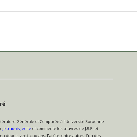
ré
ttérature Générale et Comparée à l'Université Sorbonne
),
je traduis, édite
et commente les œuvres de J.R.R. et
en depuis vingt-cinq ans. J'ai été, entre autres, l'un des