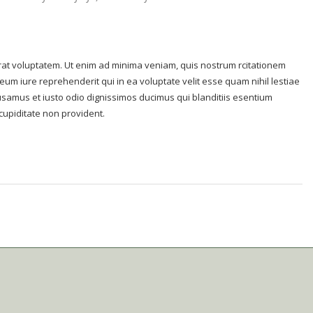
t voluptatem. Ut enim ad minima veniam, quis nostrum rcitationem
eum iure reprehenderit qui in ea voluptate velit esse quam nihil lestiae
cusamus et iusto odio dignissimos ducimus qui blanditiis esentium
cupiditate non provident.