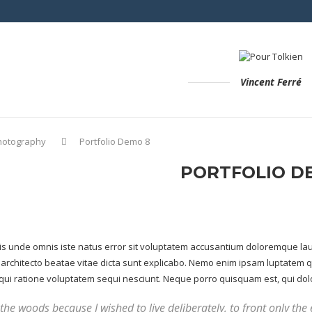
Vincent Ferré
hotography
Portfolio Demo 8
PORTFOLIO D
tis unde omnis iste natus error sit voluptatem accusantium doloremque la
i architecto beatae vitae dicta sunt explicabo. Nemo enim ipsam luptatem q
qui ratione voluptatem sequi nesciunt. Neque porro quisquam est, qui dolor
 the woods because I wished to live deliberately, to front only the e