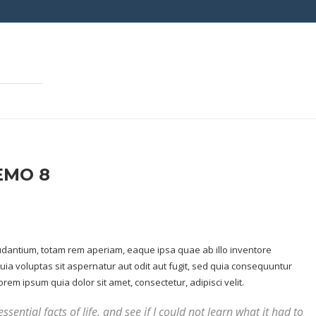
EMO 8
udantium, totam rem aperiam, eaque ipsa quae ab illo inventore
uia voluptas sit aspernatur aut odit aut fugit, sed quia consequuntur
em ipsum quia dolor sit amet, consectetur, adipisci velit.
ssential facts of life, and see if I could not learn what it had to