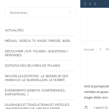
ACTUALITÉS
MÉDIAS : VIDÉOS, TV, RADIO, PRESSE, WEB…
Accueil
P
DÉCOUVRIR J.R.R. TOLKIEN : QUESTIONS /
RÉPONSES
EDITIONS DES ŒUVRES DE TOLKIEN
NOUVELLES ÉDITIONS : LE SEIGNEUR DES
ANNEAUX, LE SILMARILLION, LE HOBBIT…
Sed ut perspicia
ÉVÉNEMENTS (DÉBATS, CONFÉRENCES,
veritatis et quas
EXPOSITIONS,…)
magni dolor eos 
OUVRAGES ET TRADUCTIONS ET ARTICLES
I went to
UNIVERSITAIRES DE VINCENT FERRÉ