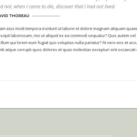
d not, when I came to die, discover that I had not lived.
AVID THOREAU
m eius modi tempora incidunt ut labore et dolore magnam aliquam quaera
scipit laboriosam, nisi ut aliquid ex ea commodi sequatur? Quis autem vel 
 illum qui lorem eum fugiat quo voluptas nulla pariatur? At vero eos et ac
ti atque corrupti quos dolores et quas molestias excepturi sint occaecati 