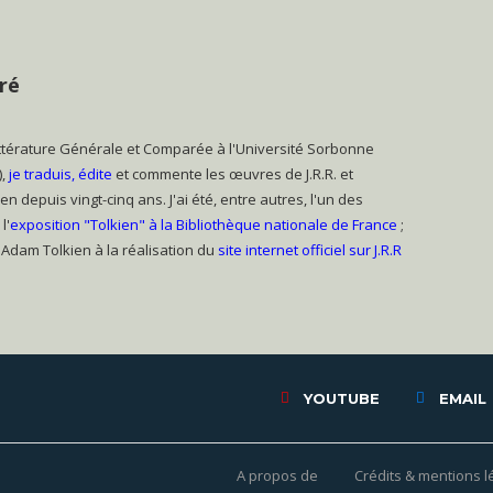
ré
ttérature Générale et Comparée à l'Université Sorbonne
),
je traduis, édite
et commente les œuvres de J.R.R. et
en depuis vingt-cinq ans. J'ai été, entre autres, l'un des
l'
exposition "Tolkien" à la Bibliothèque nationale de France
;
ec Adam Tolkien à la réalisation du
site internet officiel sur J.R.R
YOUTUBE
EMAIL
A propos de
Crédits & mentions l