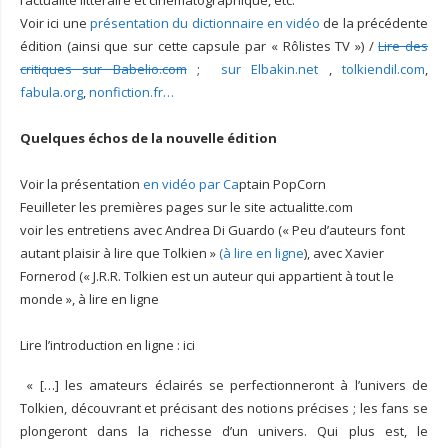
l’actualité littéraire et cinématographique, etc.
Voir ici une
présentation du dictionnaire en vidéo
de la précédente
édition (ainsi que sur cette capsule par « Rôlistes TV ») /
Lire des
critiques sur Babelio.com
;
sur Elbakin.net
,
tolkiendil.com
,
fabula.org
,
nonfiction.fr…
Quelques échos de la nouvelle édition
Voir la présentation
en vidéo par Ca
ptain PopCorn
Feuilleter les premières pages sur le site actualitte.com
voir les entretiens avec Andrea Di Guardo (« Peu d’auteurs font
autant plaisir à lire que Tolkien »
(à lire en ligne
), avec Xavier
Fornerod (« J.R.R. Tolkien est un auteur qui appartient à tout le
monde », à lire en ligne
Lire l’introduction en ligne : ici
« […] les amateurs éclairés se perfectionneront à l’univers de
Tolkien, découvrant et précisant des notions précises ; les fans se
plongeront dans la richesse d’un univers. Qui plus est, le