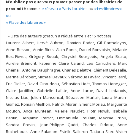
N’oubliez pas que vous pouvez passer par des librairies de
proximité
comme
le réseau « Paris librairies
ou
« Les libraires »
ou
« Place des Libraires »
– Liste des auteurs (chacun a rédigé entre 1 et 15 notices) :
Laurent Alibert, Hervé Aubron, Damien Bador, Gil Bartholeyns,
Anne Besson, Annie Birks, Alain Bonet, Daniel Bonvoisin, Mélanie
Bost-Fiévet, Grégory Bouak, Chrystel Bourgeois, Angela Braito,
Aurélie Brémont, Fabienne Claire Caland, Leo Carruthers, Marc
Chémali, Antoine Dauphragne, Charles Delattre, Clément Delesalle,
Marine Dérobert, Michaël Devaux, Véronique Favéro, Vincent Ferré,
Eric Flieller, David Giraudeau, Sébastien Hoët, Thomas Honegger,
Claire Jardillier, Gabrielle Lafitte, Anne Larue, David Ledanois,
Nicolas Liau, Julien Mansencal, Sébastien Marlair, Laura Martin-
Gomez, Romain Meilhon, Patrick Moran, Emeric Moriau, Marguerite
Mouton, Anca Muntean, Valérie Naudet, Piotr Nowik, Isabelle
Pantin, Benjamin Perrot, Emmanuele Poulain, Maxime Priou,
Sandra Provini, Jean-Philippe Qadri, Charles Ridoux, Anne
Rochebouet, Anne Salamon, Estelle Salleron, Tatjana Silec, Vivien