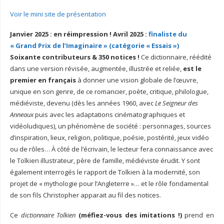
Voir le mini site de présentation
Janvier 2025 : en réimpression ! Avril 2025 :
finaliste du
« Grand Prix de l’Imaginaire » (catégorie « Essais »)
Soixante contributeurs & 350 notices !
Ce dictionnaire, réédité
dans une version révisée, augmentée, illustrée et reliée,
est le
premier en français
à donner une vision globale de l’œuvre,
unique en son genre, de ce romancier, poète, critique, philologue,
médiéviste, devenu (dès les années 1960, avec
Le Seigneur des
Anneaux
puis avec les adaptations cinématographiques et
vidéoludiques), un phénomène de société : personnages, sources
d’inspiration, lieux, religion, politique, poésie, postérité, jeux vidéo
ou de rôles… À côté de l’écrivain, le lecteur fera connaissance avec
le Tolkien illustrateur, père de famille, médiéviste érudit. Y sont
également interrogés le rapport de Tolkien à la modernité, son
projet de « mythologie pour l’Angleterre »… et le rôle fondamental
de son fils Christopher apparait au fil des notices.
Ce
dictionnaire Tolkien
(méfiez-vous des imitations !)
prend en