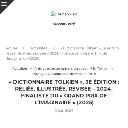
Vincent Ferré
Accueil
Actualités
« Dictionnaire Tolkien », 3e édition :
reliée, illustrée, révisée – 2024. Finaliste du « Grand Prix de
l’Imaginaire » (2025)
Actualités
Articles et textes universitaires sur J.R.R. Tolkien
Ouvrages et traductions de Vincent Ferré
« DICTIONNAIRE TOLKIEN », 3E ÉDITION :
RELIÉE, ILLUSTRÉE, RÉVISÉE – 2024.
FINALISTE DU « GRAND PRIX DE
L’IMAGINAIRE » (2025)
9 juin 2024