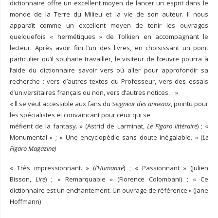
dictionnaire offre un excellent moyen de lancer un esprit dans le
monde de la Terre du Milieu et la vie de son auteur. Il nous
apparaît comme un excellent moyen de tenir les ouvrages
quelquefois « hermétiques » de Tolkien en accompagnant le
lecteur. Après avoir fini l’un des livres, en choisissant un point
particulier qu’il souhaite travailler, le visiteur de l’œuvre pourra à
l’aide du dictionnaire savoir vers où aller pour approfondir sa
recherche : vers d’autres textes du Professeur, vers des essais
d’universitaires français ou non, vers d’autres notices… »
« ll se veut accessible aux fans du
Seigneur des anneaux
, pointu pour
les spécialistes et convaincant pour ceux qui se
méfient de la fantasy. » (Astrid de Larminat,
Le Figaro littéraire
) ; «
Monumental » ; « Une encyclopédie sans doute inégalable. » (
Le
Figaro Magazine)
« Très impressionnant. » (
l’Humanité
) ; « Passionnant » (Julien
Bisson,
Lire
) ; « Remarquable » (Florence Colombani) ; « Ce
dictionnaire est un enchantement. Un ouvrage de référence » (Jane
Hoffmann)