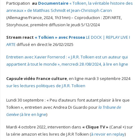
Participation
au
Documentaire
« Tolkien, la véritable histoire des
anneaux » de Matthias Schmidt et Jean-Christoph Caron
(Allemagne/France, 2024, 1h31mn) – Coproduction : ZDF/ARTE,
Storyhouse, première diffusion le jeudi 5/12/2024
Stream react
« Tolkien » avec Pressea
LE DOCK | REPLAY LIVE I
ARTE
diffusé en direct le 26/02/2025
Entretien avec Xavier Fornerod : « J.R.R. Tolkien est un auteur qui
appartient à tout le monde », mercredi 28 /08/2024, à lire en ligne
Capsule vidéo France culture
, en ligne mardi 3 septembre 2024
sur les lectures politiques de J.R.R. Tolkien
Lundi 30 septembre : « Peu d’auteurs font autant plaisir à lire que
Tolkien », entretien avec Andrea Di Guardo pour
la Tribune de
Genève
(à lire en ligne
)
Mardi 4 octobre 2022, intervention dans
« Clique TV »
(Canal +) sur
la série amazon et les livres de J.R.R Tolkien (
à revoir en replay
)