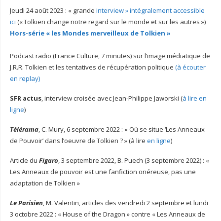
Jeudi 24 août 2023 : « grande
interview » intégralement accessible
ici
(« Tolkien change notre regard sur le monde et sur les autres »)
Hors-série « les Mondes merveilleux de Tolkien »
Podcast radio (France Culture, 7 minutes) sur l’image médiatique de
J.R.R. Tolkien et les tentatives de récupération politique
(à écouter
en replay)
SFR actus
, interview croisée avec Jean-Philippe Jaworski (
à lire en
ligne
)
Télérama
, C. Mury, 6 septembre 2022 : « Où se situe ‘Les Anneaux
de Pouvoir’ dans l’oeuvre de Tolkien ? » (à lire
en ligne
)
Article du
Figaro
, 3 septembre 2022, B. Puech (3 septembre 2022) : «
Les Anneaux de pouvoir est une fanfiction onéreuse, pas une
adaptation de Tolkien »
Le Parisien
, M. Valentin, articles des vendredi 2 septembre et lundi
3 octobre 2022 : « House of the Dragon » contre « Les Anneaux de