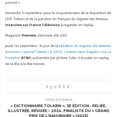
pouvoir »
Dimanche 3 septembre, pour le cinquantenaire de la disparition de
J.R.R. Tolkien et de la parution en français du
Seigneur des Anneaux
,
interview sur France Télévision
à regarder en replay
Magazine
Première
, interview, été 2022
Jeudi 1er septembre : le jour de la
réédition du
Seigneur des Anneaux
,
émission « Spécial Tolkien » à 12h15, « Entrez sans frapper » sur La
Première
(
RTBF
), présentée par Jérôme Colin. A écouter en replay,
de la 45e à la 80e minute
.
Article précédent
« DICTIONNAIRE TOLKIEN », 3E ÉDITION : RELIÉE,
ILLUSTRÉE, RÉVISÉE – 2024. FINALISTE DU « GRAND
PRIX DE L’IMAGINAIRE » (2025)