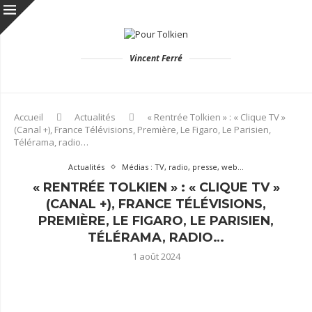
Vincent Ferré
Accueil
Actualités
« Rentrée Tolkien » : « Clique TV »
(Canal +), France Télévisions, Première, Le Figaro, Le Parisien,
Télérama, radio…
Actualités
Médias : TV, radio, presse, web...
« RENTRÉE TOLKIEN » : « CLIQUE TV »
(CANAL +), FRANCE TÉLÉVISIONS,
PREMIÈRE, LE FIGARO, LE PARISIEN,
TÉLÉRAMA, RADIO…
1 août 2024