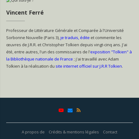
Vincent Ferré
Professeur de Littérature Générale et Comparée à l'Université
Sorbonne Nouvelle (Paris 3),
je traduis, édite
et commente les
œuvres de J.R.R. et Christopher Tolkien depuis vingt-cinq ans. J'ai
été, entre autres, l'un des commissaires de l'
exposition "Tolkien" à
la Bibliothèque nationale de France
; j'ai travaillé avec Adam
Tolkien à la réalisation du
site internet officiel sur J.R.R Tolkien
.
A propos de
Crédits & mentions légales
Contact