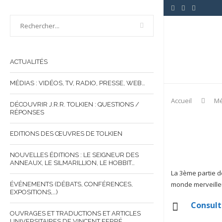
ACTUALITÉS
MÉDIAS : VIDÉOS, TV, RADIO, PRESSE, WEB…
Accueil
Mé
DÉCOUVRIR J.R.R. TOLKIEN : QUESTIONS /
RÉPONSES
EDITIONS DES ŒUVRES DE TOLKIEN
NOUVELLES ÉDITIONS : LE SEIGNEUR DES
ANNEAUX, LE SILMARILLION, LE HOBBIT…
La 3ème partie d
monde merveilleu
ÉVÉNEMENTS (DÉBATS, CONFÉRENCES,
EXPOSITIONS,…)
Consult
OUVRAGES ET TRADUCTIONS ET ARTICLES
UNIVERSITAIRES DE VINCENT FERRÉ